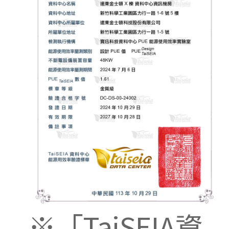
※「TaiSEIA資