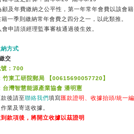
為顧及年費繳納之公平性，第一年常年會費以該會籍
在籍一季則繳納常年會費之四分之一，以此類推。
入會申請須經理監事審核通過後生效。
繳納方式
繳交
代號：
700
：竹東工研院郵局
【
00615690057720
】
：台灣智慧能源產業協會
潘明憲
匯款後請至
聯絡我們
填寫
匯款證明、收據抬頭
/
統一
之作業及寄送收據。
收到款項後，將開立收據以茲證明