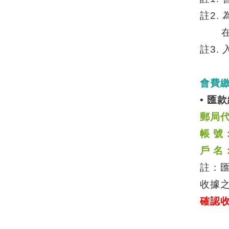
註
2.
註
3.
會費
•
匯款
郵局
帳 號
戶 名
註：
收據
確認