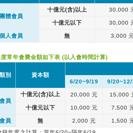
十億元
(
含
)
以上
30,000
團體會員
十億元以下
30,000
個人會員
無
3,000
年度常年會費金額如下表
(
以入會時間計算
)
類別
資本額
6/20~9/19
9/20~12/
十億元
(
含
)
以上
20,000
元
15,000
會員
十億元以下
10,000
元
7,500
會員
無
2,000
元
1,500
會籍年度之計算：當年
6/20~
隔年
6/19