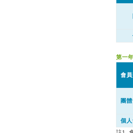
第一
會員
團體
個人
註
1.