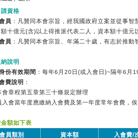
申請資格
會員
：凡贊同本會宗旨，經我國政府立案並從事智
本額十億元
(
含
)
以上得推派代表二人，資本額十億元
會員
：凡贊同本會宗旨、年滿二十歲，有志於推動
繳納說明
身份有效期間
：每年
6
月
20
日
(
或入會日
)~
隔年
6
月
1
會費說明
：
本會章程第五章第三十條規定辦理
員入會當年度應繳納入會費及第一年度常年會費，俟
費金額如下表
會員類別
資本額
入會費
/