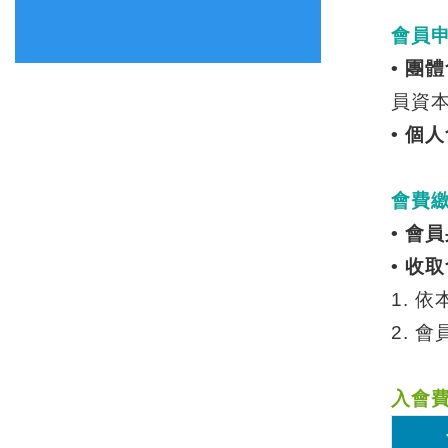
會員
•
團體
員資
•
個人
會費
•
會員
•
收取
1.
依
2.
會
入會