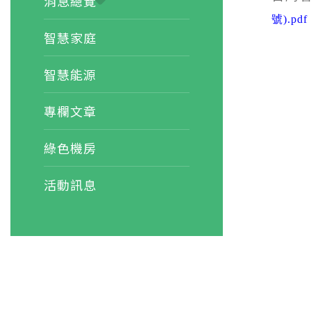
消息總覽
號).pdf
智慧家庭
智慧能源
專欄文章
綠色機房
活動訊息