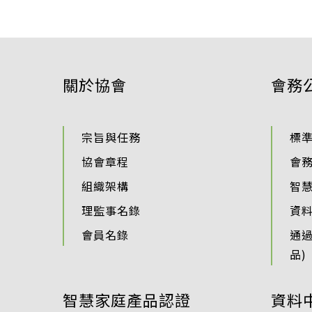
關於協會
會務
宗旨與任務
標
協會章程
會
組織架構
智
理監事名錄
資
會員名錄
通
品)
智慧家庭產品認證
資料