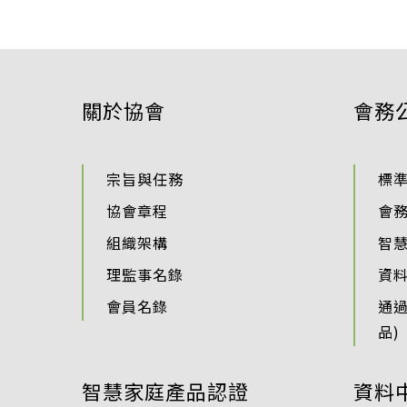
關於協會
會務
宗旨與任務
標
協會章程
會
組織架構
智
理監事名錄
資
會員名錄
通
品)
智慧家庭產品認證
資料