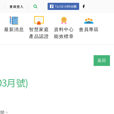
會員登入
TaiSEIA粉絲團
最新消息
智慧家庭
資料中心
會員專區
產品認證
能效標章
返回
03月號)
參閱。