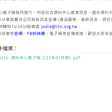
心電子報每月發行。內容包含資料中心產業訊息、國外資料
iSEIA會員夥伴公司有新訊息宣傳 (產品動態、最新訊息、研
轉知TaiSEIA秘書處
jodie@itri.org.tw
IA協會有
官網
、
FB粉絲團
、電子報等宣傳管道，歡迎大家多
件檔案：
SEIA- 資料中心電子報 (113年03月號) .pdf