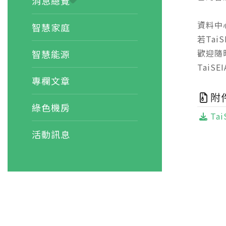
消息總覽
資料中
智慧家庭
若Ta
歡迎隨時
智慧能源
TaiSE
專欄文章
附
綠色機房
Tai
活動訊息