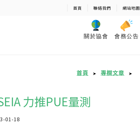
首頁
聯絡我們
網站地圖
關於協會
會務公告
首頁
專欄文章
➤
➤
iSEIA 力推PUE量測
3-01-18