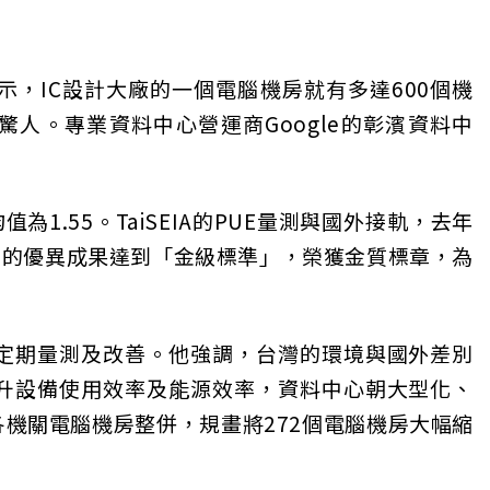
示，IC設計大廠的一個電腦機房就有多達600個機
量驚人。專業資料中心營運商Google的彰濱資料中
平均值為1.55。TaiSEIA的PUE量測與國外接軌，去年
.51的優異成果達到「金級標準」，榮獲金質標章，為
定期量測及改善。他強調，台灣的環境與國外差別
升設備使用效率及能源效率，資料中心朝大型化、
機關電腦機房整併，規畫將272個電腦機房大幅縮