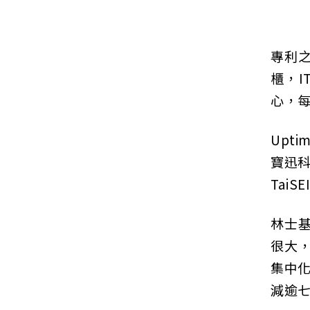
專利之
櫃，I
心，每
Upt
寶迅科
Tai
林士
很大
集中
減逾