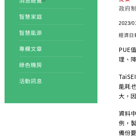
消息總覽
政府
智慧家庭
2023/0
智慧能源
經濟日
專欄文章
PUE
理、
綠色機房
Tai
活動訊息
能耗
大，
資料
例，
備份要