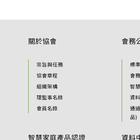
關於協會
會務
宗旨與任務
標
協會章程
會
組織架構
智
理監事名錄
資
會員名錄
通
品)
智慧家庭產品認證
資料