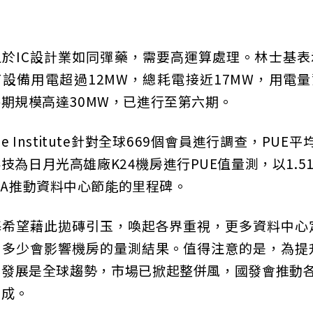
於IC設計業如同彈藥，需要高運算處理。林士基表
T設備用電超過12MW，總耗電接近17MW，用電
期規模高達30MW，已進行至第六期。
ime Institute針對全球669個會員進行調查，PUE
技為日月光高雄廠K24機房進行PUE值量測，以1
SEIA推動資料中心節能的里程碑。
基希望藉此拋磚引玉，喚起各界重視，更多資料中心
，多少會影響機房的量測結果。值得注意的是，為提
化發展是全球趨勢，市場已掀起整併風，國發會推動各
七成。