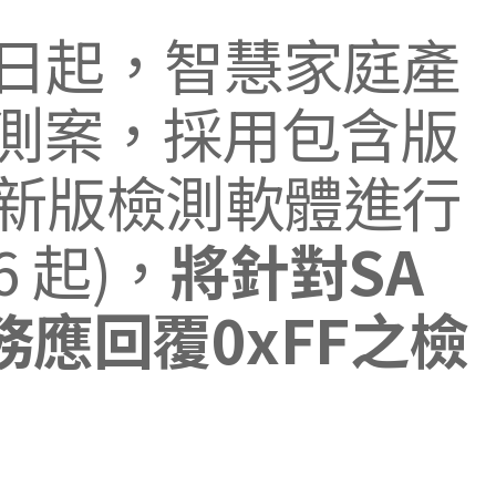
1日起，智慧家庭產
檢測案，採用包含版
之後的新版檢測軟體進行
6 起)，
將針對SA
應回覆0xFF之檢