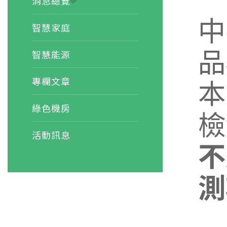
消息總覽
中
智慧家庭
品
智慧能源
本
專欄文章
綠色機房
檢
活動訊息
不
測