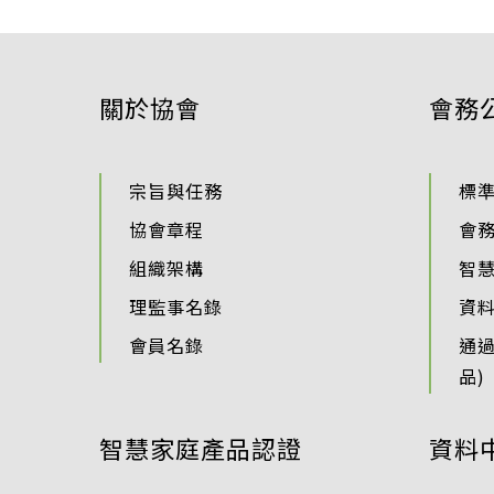
關於協會
會務
宗旨與任務
標
協會章程
會
組織架構
智
理監事名錄
資
會員名錄
通
品)
智慧家庭產品認證
資料