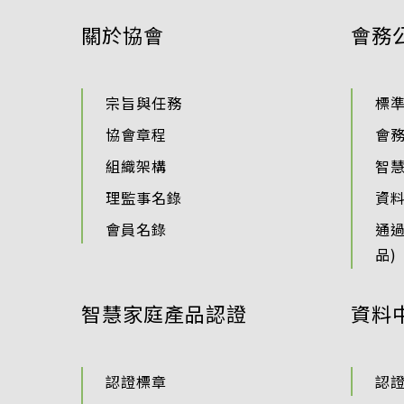
關於協會
會務
宗旨與任務
標
協會章程
會
組織架構
智
理監事名錄
資
會員名錄
通
品)
智慧家庭產品認證
資料
認證標章
認