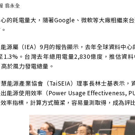
報 翁永全
心的耗電量大，隨著Google、微軟等大廠相繼
點。
能源屬（IEA）9月的報告顯示，去年全球資料中心的能
%至1.3%。台灣去年總用電量2,830億度，推
，高於風力發電總量。
慧能源產業協會（TaiSEIA）理事長林士基表示，資
d提出能源使用效率（Power Usage Effective
為效率指標，計算方式簡潔，容易量測取得，成為評