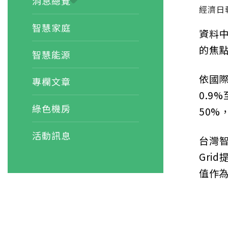
消息總覽
經濟日
智慧家庭
資料中
的焦
智慧能源
依國際
專欄文章
0.9
綠色機房
50%
活動訊息
台灣智
Gri
值作