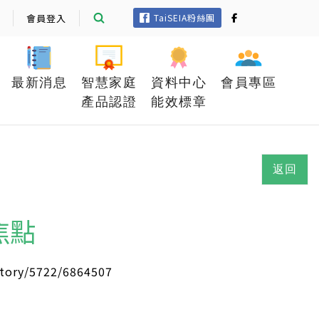
會員登入
TaiSEIA粉絲團
最新消息
智慧家庭
資料中心
會員專區
產品認證
能效標章
返回
焦點
tory/5722/6864507