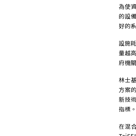
為使
的設
好的系
設施耗
量越高
府機關
林士
方案
新技
指標
在混
Tai