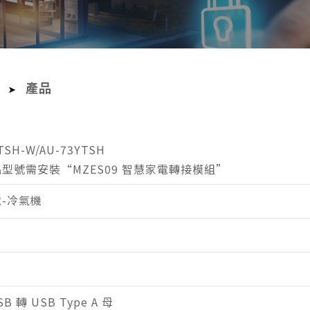
產品
➤
YTSH-W/AU-73YTSH
型號需安裝“MZES09 智慧家電轉接模組”
電-冷氣機
P
SB 轉 USB Type A 母