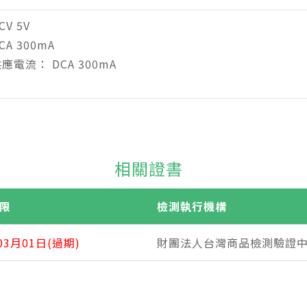
V 5V
A 300mA
應電流： DCA 300mA
相關證書
限
檢測執行機構
03月01日(過期)
財團法人台灣商品檢測驗證