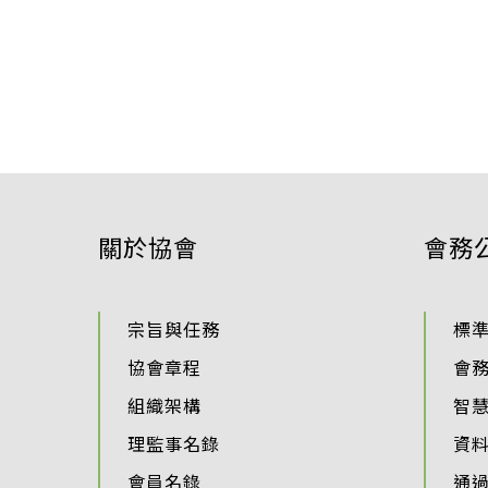
關於協會
會務
宗旨與任務
標
協會章程
會
組織架構
智
理監事名錄
資
會員名錄
通