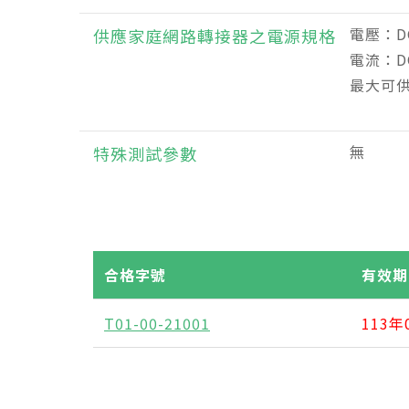
電壓：DC
供應家庭網路轉接器之電源規格
電流：DC
最大可供
無
特殊測試參數
合格字號
有效期
T01-00-21001
113年