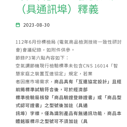
（具通訊埠）釋義
2023-08-30
112年6月份標檢局 (電氣商品檢測技術一致性研討
會)會議紀錄，如附件供參。
節錄P3第六點內容如下：
空氣調節機現行檢驗標準未包含CNS 16014「智
慧家庭之裝置互連協定」規定，若業
者因應市場需求，
商品具有「互連協定設計」且經
前揭標準試驗符合後，可於經濟部
標準檢驗局核發「商品驗證登錄證書」或「商品型
式認可證書」之型號後加註（具通
訊埠）
字樣
，
僅為識別產品有無通訊功能
，
商品本
體銘版標示之型號可不須加註（具