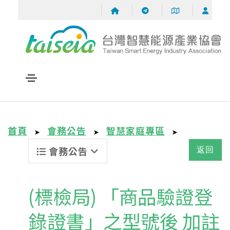
首頁
會務公告
智慧家庭專區
➤
➤
➤
會務公告
返回
(標檢局) 「商品驗證登
錄證書」之型號後 加註