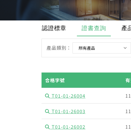
認證標章
證書查詢
產
產品類別：
合格字號
有
T01-01-26004
1
T01-01-26003
1
T01-01-26002
1