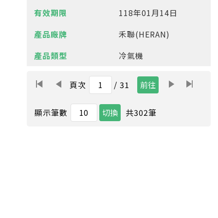
118年01月14日
禾聯(HERAN)
冷氣機
頁次
/ 31
共
302
筆
顯示筆數