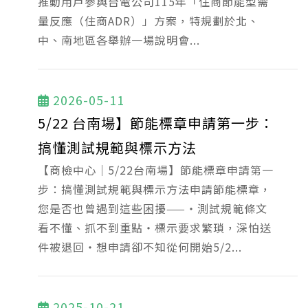
推動用戶參與台電公司115年「住商節能型需
量反應（住商ADR）」方案，特規劃於北、
中、南地區各舉辦一場說明會...
2026-05-11
5/22 台南場】節能標章申請第一步：
搞懂測試規範與標示方法
【商檢中心｜5/22台南場】節能標章申請第一
步：搞懂測試規範與標示方法申請節能標章，
您是否也曾遇到這些困擾——・測試規範條文
看不懂、抓不到重點・標示要求繁瑣，深怕送
件被退回・想申請卻不知從何開始5/2...
2025-10-21