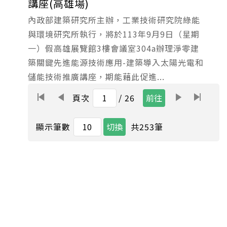
講座(高雄場)
內政部建築研究所主辦，工業技術研究院綠能
與環境研究所執行，將於113年9月9日（星期
一）假高雄展覽館3樓會議室304a辦理淨零建
築關鍵先進能源技術應用-建築導入太陽光電和
儲能技術推廣講座，期能藉此促進...
頁次
/ 26
共
253
筆
顯示筆數