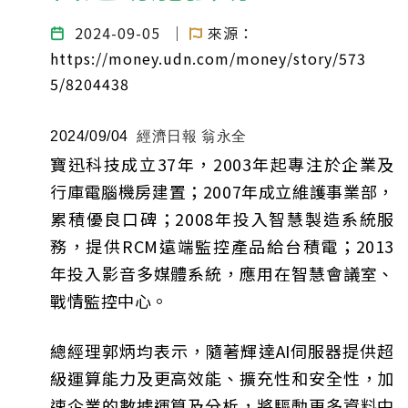
2024-09-05
｜
來源：
https://money.udn.com/money/story/573
5/8204438
2024/09/04
經濟日報 翁永全
寶迅科技成立37年，2003年起專注於企業及
行庫電腦機房建置；2007年成立維護事業部，
累積優良口碑；2008年投入智慧製造系統服
務，提供RCM遠端監控產品給台積電；2013
年投入影音多媒體系統，應用在智慧會議室、
戰情監控中心。
總經理郭炳均表示，隨著輝達AI伺服器提供超
級運算能力及更高效能、擴充性和安全性，加
速企業的數據運算及分析，將驅動更多資料中