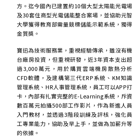
方。迄今國內已建置約10個大型太陽能光電場
及30套住商型光電儲能整合案場，並協助元智
大學獲得教育部需量競標儲能示範系統，獨得
金質獎。
寶迅為技術服務業，重視經驗傳承，雖沒有機
台廠房投資，但重視研發，近3年資本支出超
過3,000萬元，用於購買雲端機房散熱分析
CFD軟體，及建構第三代ERP系統、KM知識
管理系統、HR人事管理系統，員工可以APP打
卡，內部有扎實完整的E-Learning系統，斥資
數百萬元拍攝500部工作影片，作為新進人員
入門教材，並透過3階段訓練及評核，強化員
工專業能力，協助及早上手，並做為加薪升等
的依據。