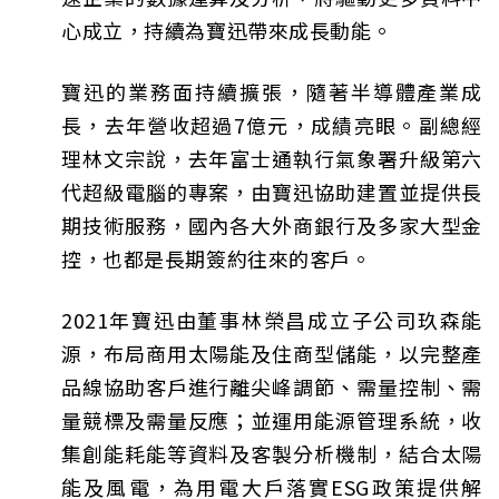
心成立，持續為寶迅帶來成長動能。
寶迅的業務面持續擴張，隨著半導體產業成
長，去年營收超過7億元，成績亮眼。副總經
理林文宗說，去年富士通執行氣象署升級第六
代超級電腦的專案，由寶迅協助建置並提供長
期技術服務，國內各大外商銀行及多家大型金
控，也都是長期簽約往來的客戶。
2021年寶迅由董事林榮昌成立子公司玖森能
源，布局商用太陽能及住商型儲能，以完整產
品線協助客戶進行離尖峰調節、需量控制、需
量競標及需量反應；並運用能源管理系統，收
集創能耗能等資料及客製分析機制，結合太陽
能及風電，為用電大戶落實ESG政策提供解