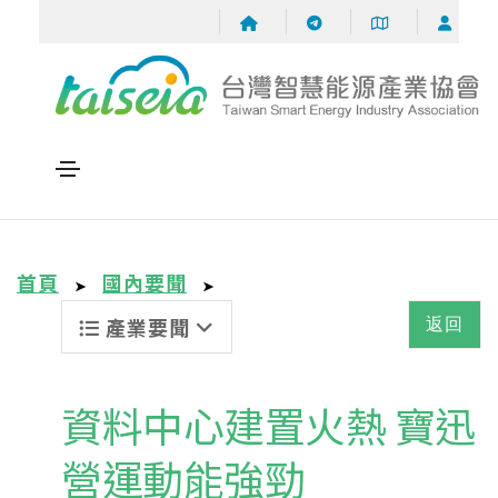
首頁
國內要聞
➤
➤
產業要聞
返回
資料中心建置火熱 寶迅
營運動能強勁