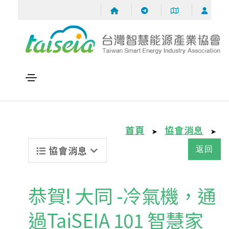
首頁
協會消息
➤
➤
協會消息
返回
恭賀! 大同 -冷氣機，通
過TaiSEIA 101 智慧家