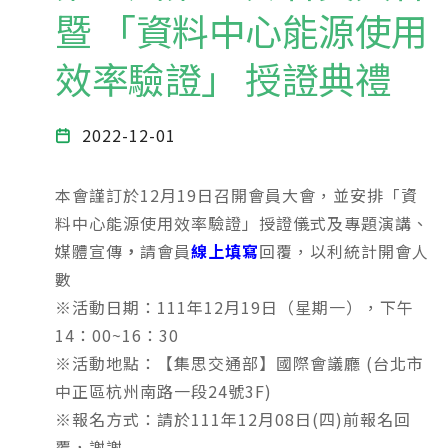
暨 「資料中心能源使用
效率驗證」 授證典禮
2022-12-01
本會謹訂於12月19日召開會員大會，並安排「資
料中心能源使用效率驗證」授證儀式及專題演講、
媒體宣傳
，
請會員
線上填寫
回覆，以利統計開會人
數
※活動日期：111年12月19日（星期一），下午
14：00~16：30
※活動地點：【集思交通部】國際會議廳 (台北市
中正區杭州南路一段24號3F)
※報名方式：請於111年12月08日(四)前報名回
覆，謝謝