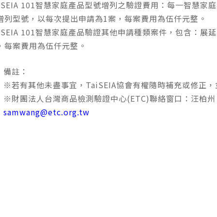
aiSEIA 101智慧家庭產品型號增列之驗證費用：每一智慧家庭產
增列型號，以每次提出申請為1案，每案費用為伍仟元整。
aiSEIA 101智慧家庭產品驗證其他申請種類案件，包含
，每案費用為伍仟元整。
備註：
※若有其他未盡事宜，TaiSEIA協會有權隨時補充或修正
※財團法人台灣商品檢測驗證中心(ETC)聯絡窗口：汪柏州，電話：
samwang@etc.org.tw