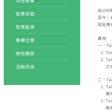
消息總覽
自10
智慧家庭
至今，
因反應
智慧能源
費用:
專欄文章
一、T
T
綠色機房
T
之
活動訊息
二、T
T
費
T
廠