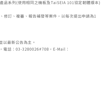
品系列(使用相同之機板及TaiSEIA 101協定韌體版本)
：展延、修訂、複審、報告補發等案件，以每次提出申請為1
，並以最新公告為主。
03-3280026#708，E-Mail：