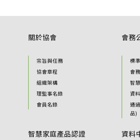
關於協會
會務
宗旨與任務
標
協會章程
會
組織架構
智
理監事名錄
資
會員名錄
通
品)
智慧家庭產品認證
資料