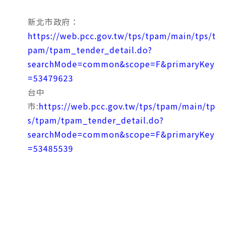
新北市政府：
https://web.pcc.gov.tw/tps/tpam/main/tps/t
pam/tpam_tender_detail.do?
searchMode=common&scope=F&primaryKey
=53479623
台中
市:
https://web.pcc.gov.tw/tps/tpam/main/tp
s/tpam/tpam_tender_detail.do?
searchMode=common&scope=F&primaryKey
=53485539