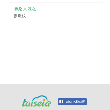
聯絡人姓名
張璟妏
TaiSEIA粉絲團