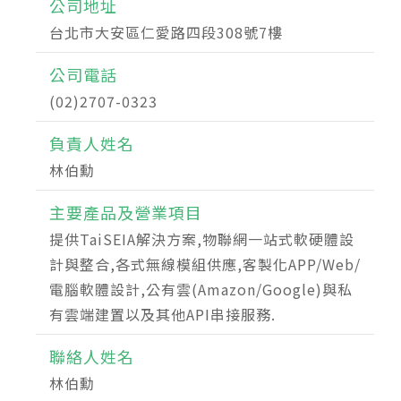
公司地址
台北市大安區仁愛路四段308號7樓
公司電話
(02)2707-0323
負責人姓名
林伯勳
主要產品及營業項目
提供TaiSEIA解決方案,物聯網一站式軟硬體設
計與整合,各式無線模組供應,客製化APP/Web/
電腦軟體設計,公有雲(Amazon/Google)與私
有雲端建置以及其他API串接服務.
聯絡人姓名
林伯勳