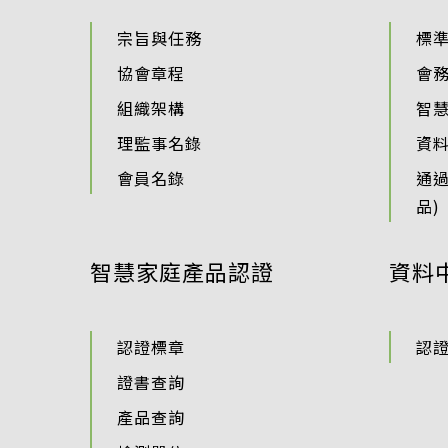
宗旨與任務
標
協會章程
會
組織架構
智
理監事名錄
資
會員名錄
通
品)
智慧家庭產品認證
資料
認證標章
認
證書查詢
產品查詢