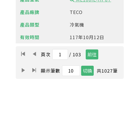
TECO
冷氣機
117年10月12日
頁次
/ 103
共
1027
筆
顯示筆數