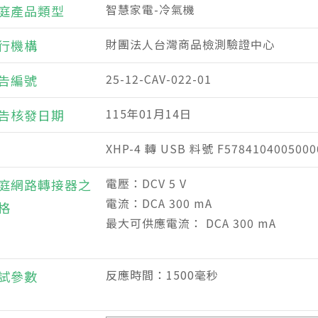
智慧家電-冷氣機
庭產品類型
財團法人台灣商品檢測驗證中心
行機構
25-12-CAV-022-01
告編號
115年01月14日
告核發日期
XHP-4 轉 USB 料號 F578410400500
電壓：DCV 5 V
庭網路轉接器之
電流：DCA 300 mA
格
最大可供應電流： DCA 300 mA
反應時間：1500毫秒
試參數