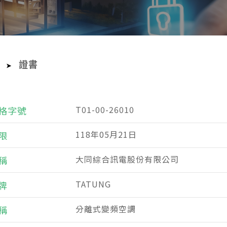
證書
➤
T01-00-26010
格字號
118年05月21日
限
大同綜合訊電股份有限公司
稱
TATUNG
牌
分離式變頻空調
稱