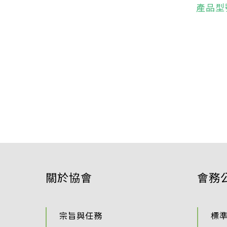
產品型
關於協會
會務
宗旨與任務
標